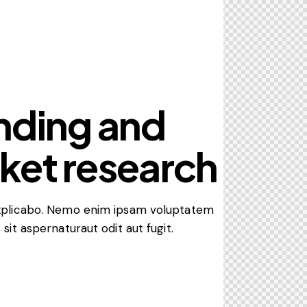
nding and
ket research
explicabo. Nemo enim ipsam voluptatem
 sit aspernaturaut odit aut fugit.